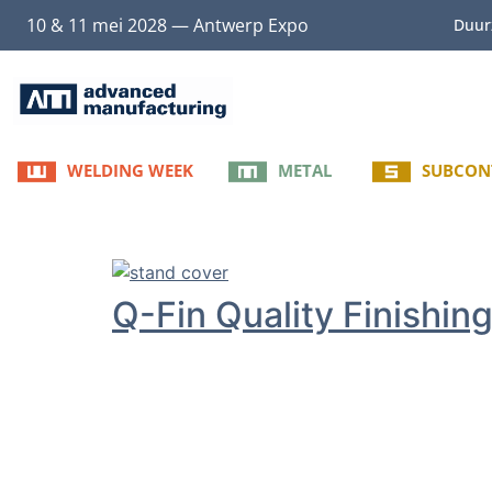
10 & 11 mei 2028 — Antwerp Expo
Duur
WELDING WEEK
METAL
SUBCON
Q-Fin Quality Finishin