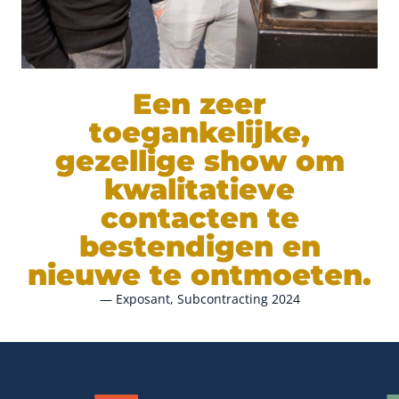
Een zeer
toegankelijke,
gezellige show om
kwalitatieve
contacten te
bestendigen en
nieuwe te ontmoeten.
— Exposant, Subcontracting 2024