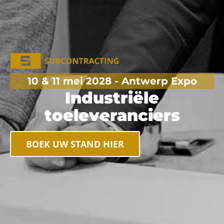
10 & 11 mei 2028 - Antwerp Expo
Industriële
toeleveranciers
BOEK UW STAND HIER