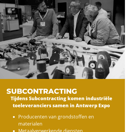
SUBCONTRACTING
Tijdens Subcontracting komen industriële
toeleveranciers samen in Antwerp Expo
Producenten van grondstoffen en
materialen
Metaalverwerkende diensten