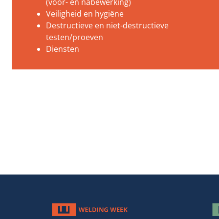
(voor- en nabewerking)
Veiligheid en hygiëne
Destructieve en niet-destructieve
testen/proeven
Diensten