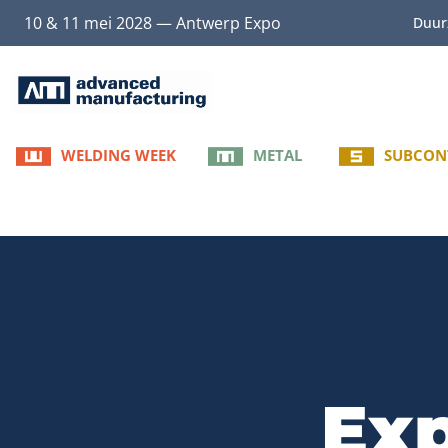
10 & 11 mei 2028 — Antwerp Expo
Duur
WELDING WEEK
METAL
SUBCON
Exp