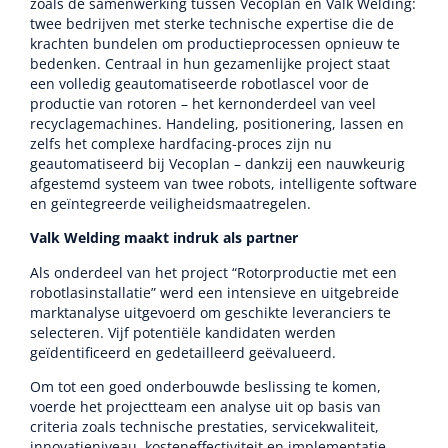
zoals de samenwerking tussen Vecoplan en Valk Welding:
twee bedrijven met sterke technische expertise die de
krachten bundelen om productieprocessen opnieuw te
bedenken. Centraal in hun gezamenlijke project staat
een volledig geautomatiseerde robotlascel voor de
productie van rotoren – het kernonderdeel van veel
recyclagemachines. Handeling, positionering, lassen en
zelfs het complexe hardfacing-proces zijn nu
geautomatiseerd bij Vecoplan – dankzij een nauwkeurig
afgestemd systeem van twee robots, intelligente software
en geïntegreerde veiligheidsmaatregelen.
Valk Welding maakt indruk als partner
Als onderdeel van het project “Rotorproductie met een
robotlasinstallatie” werd een intensieve en uitgebreide
marktanalyse uitgevoerd om geschikte leveranciers te
selecteren. Vijf potentiële kandidaten werden
geïdentificeerd en gedetailleerd geëvalueerd.
Om tot een goed onderbouwde beslissing te komen,
voerde het projectteam een analyse uit op basis van
criteria zoals technische prestaties, servicekwaliteit,
innovatieniveau, kosteneffectiviteit en implementatie-