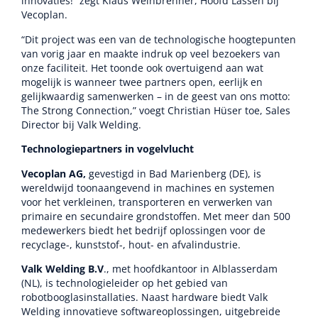
innovaties!” zegt Klaus Weinbrenner, Hoofd Lassen bij
Vecoplan.
“Dit project was een van de technologische hoogtepunten
van vorig jaar en maakte indruk op veel bezoekers van
onze faciliteit. Het toonde ook overtuigend aan wat
mogelijk is wanneer twee partners open, eerlijk en
gelijkwaardig samenwerken – in de geest van ons motto:
The Strong Connection,” voegt Christian Hüser toe, Sales
Director bij Valk Welding.
Technologiepartners in vogelvlucht
Vecoplan AG,
gevestigd in Bad Marienberg (DE), is
wereldwijd toonaangevend in machines en systemen
voor het verkleinen, transporteren en verwerken van
primaire en secundaire grondstoffen. Met meer dan 500
medewerkers biedt het bedrijf oplossingen voor de
recyclage-, kunststof-, hout- en afvalindustrie.
Valk Welding B.V
., met hoofdkantoor in Alblasserdam
(NL), is technologieleider op het gebied van
robotbooglasinstallaties. Naast hardware biedt Valk
Welding innovatieve softwareoplossingen, uitgebreide