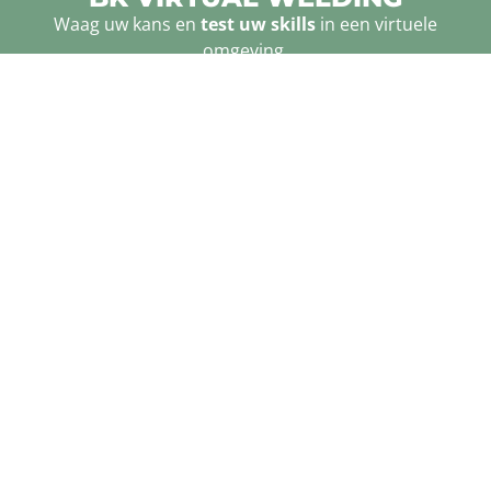
Waag uw kans en
test uw skills
in een virtuele
omgeving.
MEER INFO
de toekomst van
de pols te houden. Geen betere plek om de