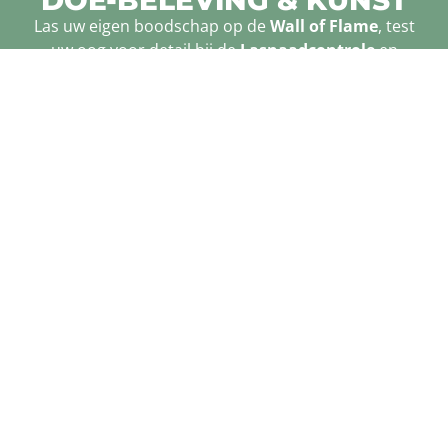
DOE-BELEVING & KUNST
Las uw eigen boodschap op de
Wall of Flame
, test
uw oog voor detail bij de
Lasnaadcontrole
en
bewonder de
Best Metal Contest
inzendingen.
ALLE BELEVING