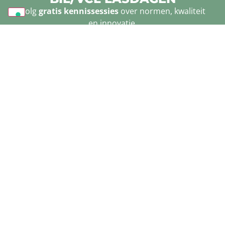
Volg
gratis kennissessies
over normen, kwaliteit
en innovatie.
PROGRAMMA
Vooruitkijken naar 
metaalbewerking
Als vakblad is het belangrijk om de vinger aan 