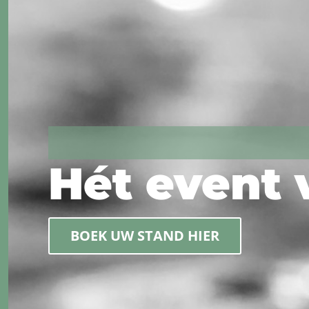
Hét event
BOEK UW STAND HIER