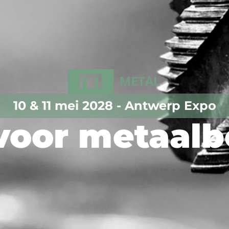
10 & 11 mei 2028 - Antwerp Expo
 voor metaal