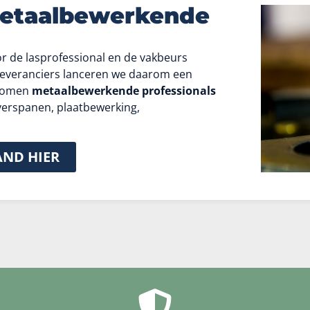
metaalbewerkende
or de lasprofessional en de vakbeurs
oeleveranciers lanceren we daarom een
 komen
metaalbewerkende
professionals
verspanen, plaatbewerking,
AND HIER