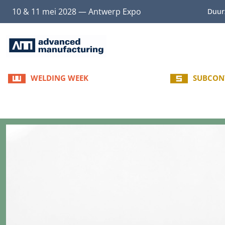
10 & 11 mei 2028 — Antwerp Expo
Duur
WELDING WEEK
METAL
SUBCON