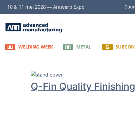
10 & 11 mei 2028 — Antwerp Expo
Duur
WELDING WEEK
METAL
SUBCON
Q-Fin Quality Finishin