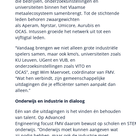
die bedrijven, onderzoeksinstellingen en
universiteiten binnen het Vlaamse
metaalecosysteem samenbrengt. Tot de stichtende
leden behoren zwaargewichten
als Aperam, Nyrstar, Umicore, Aurubis en
OCAS. Intussen groeide het netwerk uit tot een
vijftigtal leden.
“Vandaag brengen we niet alleen grote industriële
spelers samen, maar ook kmo’s, universiteiten zoals
KU Leuven, UGent en VUB, en
onderzoeksinstellingen zoals VITO en
OCAS”, zegt Wim Maervoet, coördinator van FMV.
“Wat hen verbindt, zijn gemeenschappelijke
uitdagingen die je efficiënter samen aanpakt dan
alleen.”
Onderwijs en industrie in dialoog
Eén van die uitdagingen is het vinden én behouden
van talent. Op Advanced
Engineering focust FMV daarom bewust op scholen en STE
onderwijs. “Onderwijs moet kunnen aangeven wat
zij nodig hebben, maar ook de industrie moet