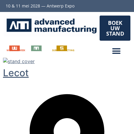
10 & 11 mei 2028 — Antwerp Expo
BOEK
UW
STAND
WELDING WEEK
METAL
SUBCONTRACTING
Lecot