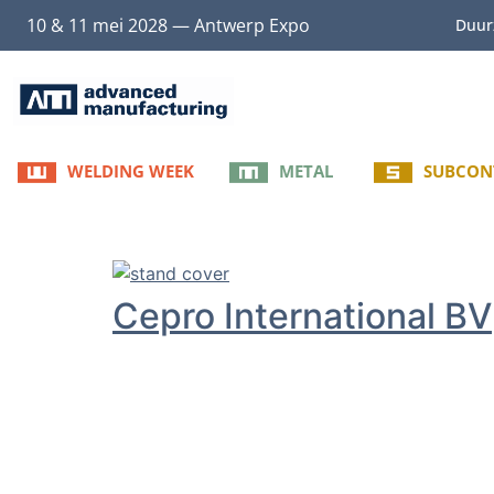
10 & 11 mei 2028 — Antwerp Expo
Duur
WELDING WEEK
METAL
SUBCON
Cepro International BV