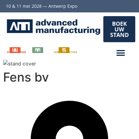
10 & 11 mei 2028 — Antwerp Expo
BOEK
UW
STAND
WELDING WEEK
METAL
SUBCONTRACTING
Fens bv