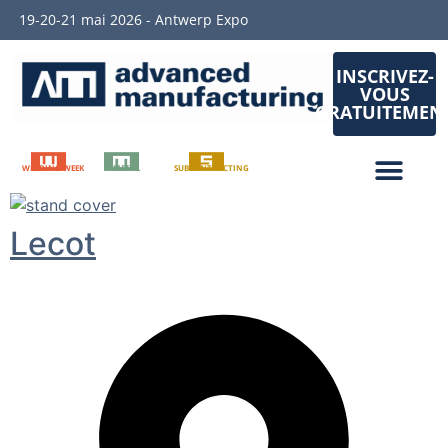
19-20-21 mai 2026 - Antwerp Expo
INSCRIVEZ-
VOUS
GRATUITEMEN
WELDING WEEK
METAL
SUBCONTRACTING
Lecot