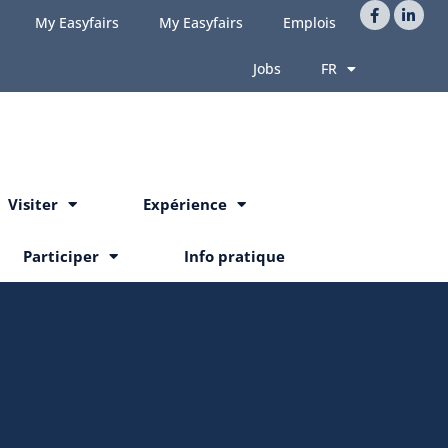
My Easyfairs
My Easyfairs
Emplois
Jobs
FR
Visiter
Expérience
Participer
Info pratique