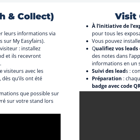
 & Collect)
Visi
À l’initiative de l’e
r leurs informations via
pour tous les expos
s sur My Easyfairs).
Vous pouvez installe
visiteur : installez
Q
ualifiez vos lead
d et ils recevront
des notes dans l’app
.
informations en un s
e visiteurs avec les
Suivi des lead
s : co
dès qu’ils ont été
Préparation
: chaqu
badge avec code QR
rmations que possible sur
vré sur votre stand lors