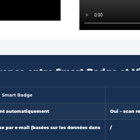
férence entre Smart Badge et V
Smart Badge
ent automatiquement
Oui – scan r
se par e-mail (basées sur les données dans
/