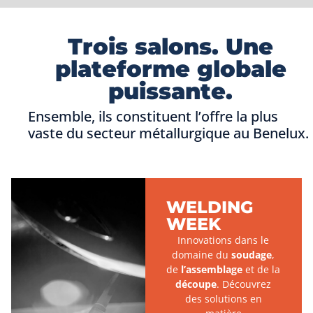
Trois salons. Une
plateforme globale
puissante.
Ensemble, ils constituent l’offre la plus
vaste du secteur métallurgique au Benelux.
WELDING
WEEK
Innovations dans le
domaine du
soudage
,
de
l’assemblage
et de la
découpe
. Découvrez
des solutions en